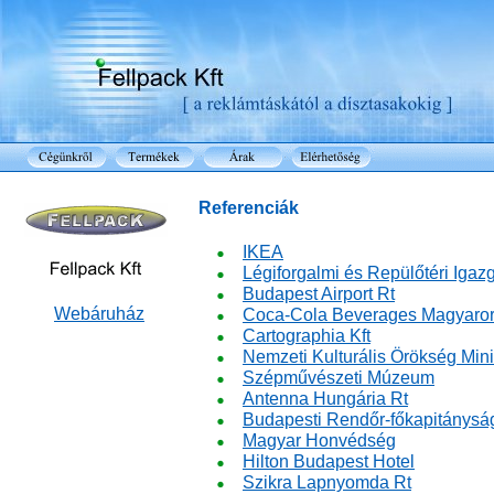
Referenciák
IKEA
Légiforgalmi és Repülőtéri Igaz
Budapest Airport Rt
Webáruház
Coca-Cola Beverages Magyaror
Cartographia Kft
Nemzeti Kulturális Örökség Min
Szépművészeti Múzeum
Antenna Hungária Rt
Budapesti Rendőr-főkapitánysá
Magyar Honvédség
Hilton Budapest Hotel
Szikra Lapnyomda Rt