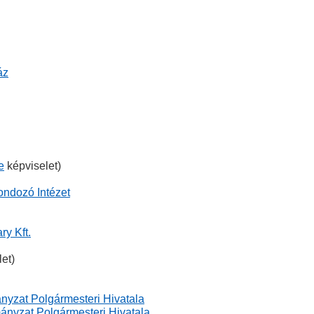
áz
e
képviselet)
ondozó Intézet
y Kft.
et)
nyzat Polgármesteri Hivatala
ányzat Polgármesteri Hivatala