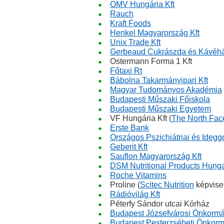
OMV Hungária Kft
Rauch
Kraft Foods
Henkel Magyarország Kft
Unix Trade Kft
Gerbeaud Cukrászda és Kávéh
Ostermann Forma 1 Kft
Főtaxi Rt
Bábolna Takarmányipari Kft
Magyar Tudományos Akadémia
Budapesti Műszaki Főiskola
Budapesti Műszaki Egyetem
VF Hungária Kft (
The North Fac
Erste Bank
Országos Pszichiátriai és Idegg
Geberit Kft
Sauflon Magyarország Kft
DSM Nutritional Products Hungar
Roche Vitamins
Proline (
Scitec Nutrition
képvisel
Rádióvilág Kft
Péterfy Sándor utcai Kórház
Budapest Józsefvárosi Önkormá
Budapest Pesterzsébeti Önkorm