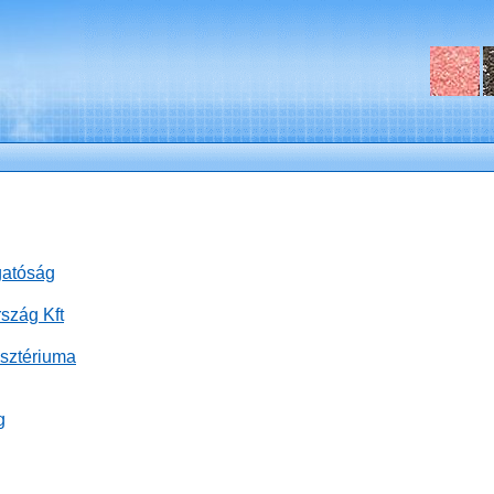
gatóság
szág Kft
isztériuma
g