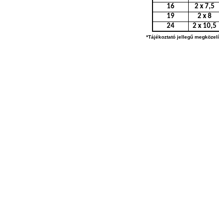
16
2 x 7,5
19
2 x 8
24
2 x 10,5
*Tájékoztató jellegű megközel