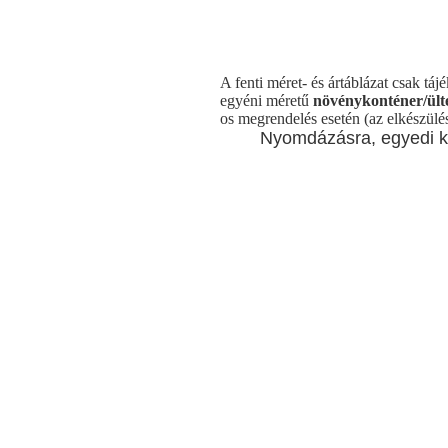
A fenti méret- és ártáblázat csak táj
egyéni méretű
növénykonténer/ülte
os megrendelés esetén (az elkészülés
Nyomdázásra, egyedi kiv