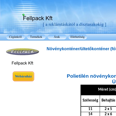
Növénykonténer/ültetőkonténer (fóli
Polietilén növénykon
Webáruház
Ü
Méret (cm
Szélesség
Behajtás
11
2 x 5
14
2 x 6